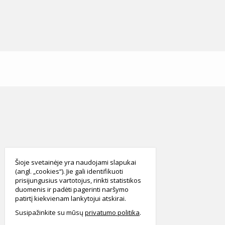
smart
foreash
Šioje svetainėje yra naudojami slapukai
(angl. „cookies“). Jie gali identifikuoti
prisijungusius vartotojus, rinkti statistikos
duomenis ir padėti pagerinti naršymo
patirtį kiekvienam lankytojui atskirai.
Susipažinkite su mūsų
privatumo politika