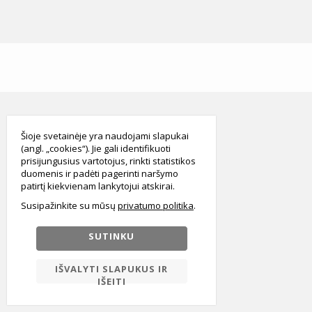
smart
foreash
Šioje svetainėje yra naudojami slapukai
(angl. „cookies“). Jie gali identifikuoti
prisijungusius vartotojus, rinkti statistikos
duomenis ir padėti pagerinti naršymo
patirtį kiekvienam lankytojui atskirai.
Susipažinkite su mūsų
privatumo politika
SUTINKU
IŠVALYTI SLAPUKUS IR
IŠEITI