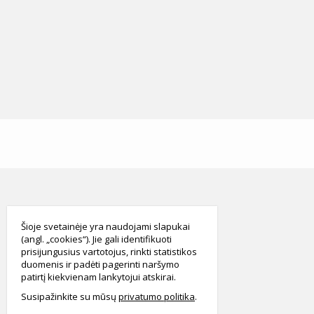
smart
foreash
Šioje svetainėje yra naudojami slapukai
(angl. „cookies“). Jie gali identifikuoti
prisijungusius vartotojus, rinkti statistikos
duomenis ir padėti pagerinti naršymo
patirtį kiekvienam lankytojui atskirai.
Susipažinkite su mūsų
privatumo politika