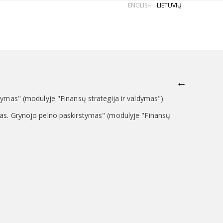
ENGLISH
LIETUVIŲ
←
ymas" (modulyje "Finansų strategija ir valdymas").
mas. Grynojo pelno paskirstymas" (modulyje "Finansų