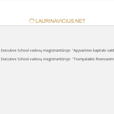
 Executive School vadovų magistrantūroje: "Apyvartinio kapitalo vald
M Executive School vadovų magistrantūroje: "Trumpalaikis finansavi