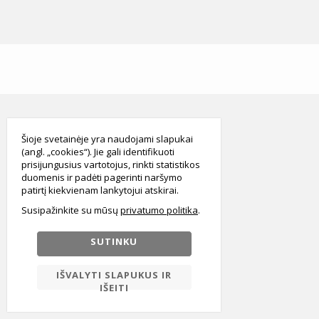
smart
foreash
Šioje svetainėje yra naudojami slapukai
(angl. „cookies“). Jie gali identifikuoti
prisijungusius vartotojus, rinkti statistikos
duomenis ir padėti pagerinti naršymo
patirtį kiekvienam lankytojui atskirai.
Susipažinkite su mūsų
privatumo politika
SUTINKU
IŠVALYTI SLAPUKUS IR
IŠEITI