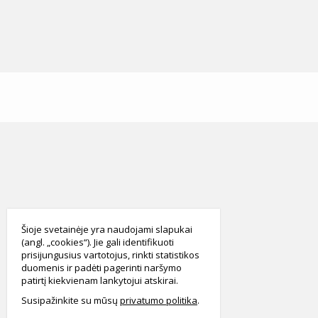
smart
foreash
Šioje svetainėje yra naudojami slapukai
(angl. „cookies“). Jie gali identifikuoti
prisijungusius vartotojus, rinkti statistikos
duomenis ir padėti pagerinti naršymo
patirtį kiekvienam lankytojui atskirai.
Susipažinkite su mūsų
privatumo politika