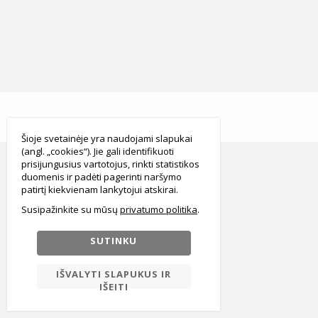
smart
foreash
Šioje svetainėje yra naudojami slapukai
(angl. „cookies“). Jie gali identifikuoti
prisijungusius vartotojus, rinkti statistikos
duomenis ir padėti pagerinti naršymo
patirtį kiekvienam lankytojui atskirai.
Susipažinkite su mūsų
privatumo politika
SUTINKU
IŠVALYTI SLAPUKUS IR
IŠEITI