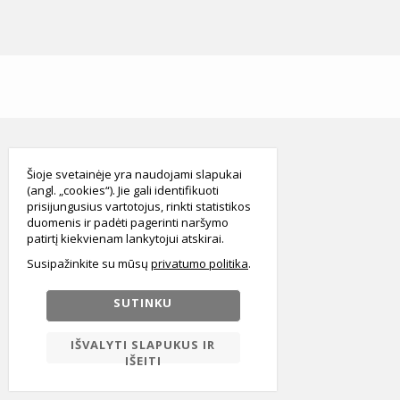
smart
foreash
Šioje svetainėje yra naudojami slapukai
(angl. „cookies“). Jie gali identifikuoti
prisijungusius vartotojus, rinkti statistikos
duomenis ir padėti pagerinti naršymo
patirtį kiekvienam lankytojui atskirai.
Susipažinkite su mūsų
privatumo politika
SUTINKU
IŠVALYTI SLAPUKUS IR
IŠEITI